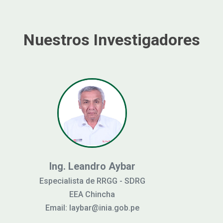
Nuestros Investigadores
EEA Los Cedros
EEA El Chira
EEA A
EEA Vista Florida
EEA Baños 
E
Ing. Leandro Aybar
Especialista de RRGG - SDRG
EEA Chincha
Email: laybar@inia.gob.pe